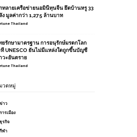
ุกทลายเครือข่ายนอมินีทุนจีน ยึดบ้านหรู 33
ลัง มูลค่ากว่า 1,275 ล้านบาท
rtune Thailand
ทยรักษามาตรฐาน การอนุรักษ์มรดกโลก
วที UNESCO ยันไม่มีแหล่งใดถูกขึ้นบัญชี
าวะอันตราย
rtune Thailand
มวดหมู่
ข่าว
การเมือง
ธุรกิจ
กีฬา