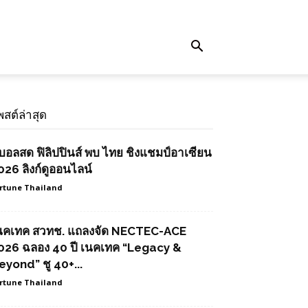
พสต์ล่าสุด
ูบอลสด ฟิลิปปินส์ พบ ไทย ชิงแชมป์อาเซียน
026 ลิงก์ดูออนไลน์
rtune Thailand
นคเทค สวทช. แถลงจัด NECTEC-ACE
026 ฉลอง 40 ปี เนคเทค “Legacy &
eyond” ชู 40+...
rtune Thailand