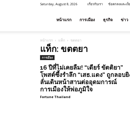
Saturday, August 8, 2026
เกี่ยวกับเรา
ข้อตกลงและเงื
โชค
หน้าแรก
การเมือง
ธุรกิจ
ข่าว
หน้าแรก
แท็ก
ขตตยา
ลาภ
แท็ก: ขตตยา
การเมือง
ประเทศไทย
16 ปีที่ไม่เคยลืม! “เดียร์ ขัตติยา”
โพสต์ซึ้งรำลึก “เสธ.แดง” ถูกลอบยิ
ลั่นเดินหน้าสานต่ออุดมการณ์
การเมืองให้พ่อภูมิใจ
Fortune Thailand