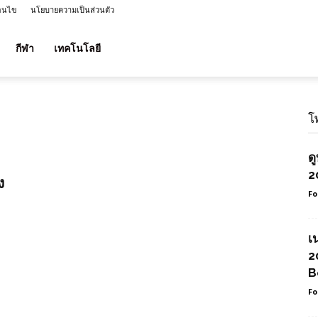
่อนไข
นโยบายความเป็นส่วนตัว
กีฬา
เทคโนโลยี
โ
ด
2
ง
Fo
เ
2
B
Fo