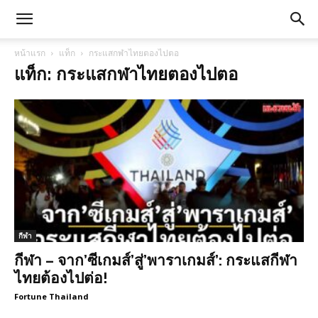
หน้าแรก
แท็ก
กระแสกฬาไทยตองไปตอ
แท็ก: กระแสกฬาไทยตองไปตอ
กีฬา
กีฬา – จาก’ซีเกมส์’สู่’พาราเกมส์’: กระแสกีฬา
ไทยต้องไปต่อ!
Fortune Thailand