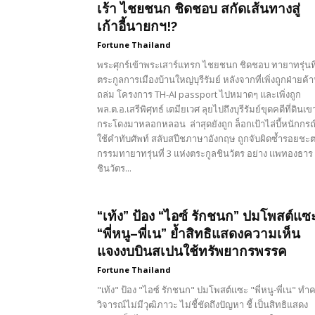
เร้า ไชยชนก ชิดชอบ สกัดเส้นทางสู่
เก้าอี้นายกฯ!?
Fortune Thailand
พระศุกร์เข้าพระเสาร์แทรก ไชยชนก ชิดชอบ ทายาทรุ่นที
ตระกูลการเมืองบ้านใหญ่บุรีรัมย์ หลังจากที่เพิ่งถูกฝ่ายค้
ถล่ม โครงการ TH-AI passport ไปหมาดๆ และเพิ่งถูก
พล.ต.อ.เสรีพิศุทธ์ เตมียเวศ ลุยไปถึงบุรีรัมย์ขุดคดีที่ดินเข
กระโดงมาหลอกหลอน ล่าสุดยังถูก ล็อกเป้าไล่บี้หนักกรณ
ใช้คำทับศัพท์ สลับสปีชภาษาอังกฤษ ถูกจับผิดซ้ำรอยชะ
กรรมทายาทรุ่นที่ 3 แห่งตระกูลชินวัตร อย่าง แพทองธาร
ชินวัตร...
“เท้ง” ป้อง “ไอซ์ รักชนก” ปมโพสต์แซ
“พี่หนู–พี่เน” ย้ำสิทธิแสดงความเห็น
แจงงบบินสเปนใช้ทรัพยากรพรรค
Fortune Thailand
"เท้ง" ป้อง "ไอซ์ รักชนก" ปมโพสต์แซะ "พี่หนู-พี่เน" ทำ
วิจารณ์ไม่มีวุฒิภาวะ ไม่ชี้ชัดถึงปัญหา ชี้ เป็นสิทธิแสดง