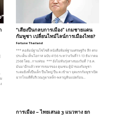
ำ
“เสียงปืนกลบการเมือง” เกมชายแดน
กัมพูชา เปลี่ยนไทม์ไลน์การเมืองไทย?
Fortune Thailand
*** คอลัมน์ฐานโซไซตี หนังสือพิมพ์ฐานเศรษฐกิจ ลึก ตรง
ประเด็น เห็นโอกาส ฉบับ 4156 ระหว่างวันที่11-13 ธันวาคม
่
2568 โดย...กาแฟขม *** ยังไม่ทันรุ่งสางของวันที่ 7 ธ.ค.
มันมาอีกแล้ว ทหารเขมรของ ฮุนเซน ผู้นำของกัมพูชา
ระดมยิงทั้งปืนเล็ก ปืนใหญ่ ปืน ค.เข้ามา จุดแรกกัมพูชาเปิด
.
ฉากโจมตีที่บริเวณภูผาเหล็ก-พลาญหินแปดก้อน...
าม
่ง
การเมือง – ไทยเสนอ 3 แนวทาง ยก