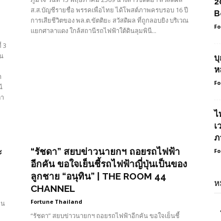
2
ส.ส.บัญชีรายชื่อ พรรคเพื่อไทย ได้โพสต์ภาพครบรอบ 16 ปี
B
การเสียชีวิตของ พล.ต.ขัตติยะ สวัสดิผล ที่ถูกลอบยิง บริเวณ
Fo
แยกศาลาแดง ใกล้สถานีรถไฟฟ้าใต้ดินลุมพินี...
่ 3
าน
บ
ห
า
Fo
ี
ตา
ไ
เ
ภ
ะ
“รัชดา” สยบข่าวนายกฯ ถอยรถไฟฟ้า
Fo
อีกคัน ขอใจเย็นชี้รถไฟฟ้าญี่ปุ่นเป็นของ
ลูกชาย “อนุทิน” | THE ROOM 44
ห
CHANNEL
Fortune Thailand
คน
“รัชดา” สยบข่าวนายกฯ ถอยรถไฟฟ้าอีกคัน ขอใจเย็นชี้