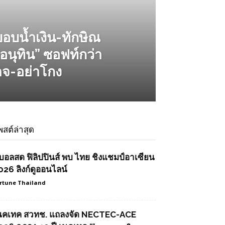
บอบน้ำเงิน-ทักษิณ
 “อนุทิน” ซอฟท์กว่า
าจ-อย่าโกง
พสต์ล่าสุด
ูบอลสด ฟิลิปปินส์ พบ ไทย ชิงแชมป์อาเซียน
026 ลิงก์ดูออนไลน์
rtune Thailand
นคเทค สวทช. แถลงจัด NECTEC-ACE