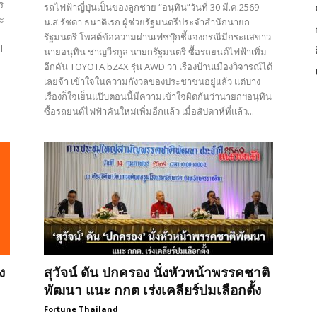
ร
รถไฟฟ้าญี่ปุ่นเป็นของลูกชาย “อนุทิน”วันที่ 30 มี.ค.2569
ะ
น.ส.รัชดา ธนาดิเรก ผู้ช่วยรัฐมนตรีประจำสำนักนายก
รัฐมนตรี โพสต์ข้อความผ่านเฟซบุ๊กชี้แจงกรณีมีกระแสข่าว
l
นายอนุทิน ชาญวีรกูล นายกรัฐมนตรี ซื้อรถยนต์ไฟฟ้าเพิ่ม
อีกคัน TOYOTA bZ4X รุ่น AWD ว่า เรื่องบ้านเมืองวิจารณ์ได้
เลยจ้า เข้าใจในความกังวลของประชาชนอยู่แล้ว แต่บาง
เรื่องก็ใจเย็นแป๊บตอนนี้มีความเข้าใจผิดกันว่านายกฯอนุทิน
ซื้อรถยนต์ไฟฟ้าคันใหม่เพิ่มอีกแล้ว เมื่อสัปดาห์ที่แล้ว...
ง
สุวัจน์ ดัน ปกครอง นั่งหัวหน้าพรรคชาติ
พัฒนา แนะ กกต เร่งเคลียร์ปมเลือกตั้ง
Fortune Thailand