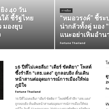
ิง 40 วัน
การเมือง
ต้ ชี้รัฐไทย
“หมอวรงค์” ชี้ระ
ว มองยุบ
น่ากลัวทั้งคู่ มอง
ง
แนะอย่าเหิมอำน
Fortune Thailand
โ
16 ปีที่ไม่เคยลืม! “เดียร์ ขัตติยา” โพสต์
ซึ้งรำลึก “เสธ.แดง” ถูกลอบยิง ลั่นเดิน
ด
หน้าสานต่ออุดมการณ์การเมืองให้พ่อ
2
ภูมิใจ
Fo
Fortune Thailand
16 ปีที่ไม่เคยลืม! “เดียร์ ขัตติยา” โพสต์ซึ้งรำลึก “เสธ.แดง”
ถูกลอบยิง ลั่นเดินหน้าสานต่ออุดมการณ์การเมืองให้พ่อ
เ
ภูมิใจ วันที่ 13 พฤษภาคม 2569 นางสาวขัตติยา สวัสดิผล