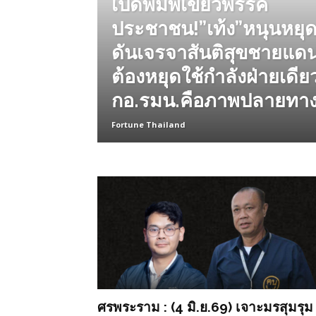
เปิดพิมพ์เขียวพรรค
ประชาชน!”เท้ง”หนุนหยุดย
ดันเจรจาสันติสุขชายแดนใ
ต้องหยุดใช้กำลังฝ่ายเดีย
กอ.รมน.คือภาพปลายทา
Fortune Thailand
ศรพระราม : (4 มิ.ย.69) เจาะมรสุมรุม