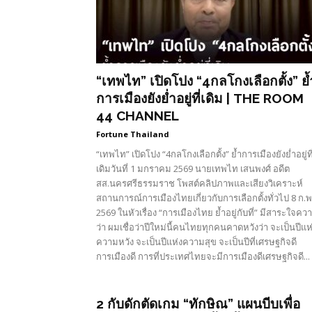
“เทพไท” เปิดโปง “4กลโกงเลือกตั้ง” ย้
การเมืองยังย่ำอยู่ที่เดิม | THE ROOM
44 CHANNEL
Fortune Thailand
“เทพไท” เปิดโปง “4กลโกงเลือกตั้ง” ย้ำการเมืองยังย่ำอยู่ที
เดิมวันที่ 1 มกราคม 2569 นายเทพไท เสนพงศ์ อดีต
สส.นครศรีธรรมราช โพสต์คลิปภาพและเสียงวิเคราะห์
สถานการณ์การเมืองไทยเกี่ยวกับการเลือกตั้งทั่วไป 8 ก.พ
2569 ในหัวเรื่อง “การเมืองไทย ย้ำอยู่กับที่” มีสาระใจคว
ว่า ผมเชื่อว่าปีใหม่นี้คนไทยทุกคนคาดหวังว่า จะเป็นปีแห
ความหวัง จะเป็นปีแห่งความสุข จะเป็นปีที่เศรษฐกิจดี
การเมืองดี การที่ประเทศไทยจะมีการเมืองดีเศรษฐกิจดี...
2 กับดักตัดเกม “ทักษิณ” แผนบีบเพื่อ