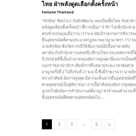
ไทย ฝ่าพลังดูดเลือกตั้งครั้งหน้า
Fortune Thailand
“ทักษิณ” ติดบ่วง 2 กับดักตัดเกม แผนบีบเพื่อไทย จับตาฝ่า
พลังดูดเลือกตั้งครั้งหน้า ชี้การเมือง "3 ก๊ก"ไล่เช็กบิล ฝ่าย
ตรงข้ามจนมุมเมื่อวาน (17 พ.ย.68) มีรายงานการพิจาร
ยื่นอุทธรณ์คดีตามประมวลกฎหมายอาญามาตรา 112 ข
นายทักษิณ ชินวัตร กรณีให้สัมภาษณ์มีเนื้อหาพาดพิง
สถาบัน กับสำนักข่าวแห่งหนึ่ง ที่กรุงโซล ประเทศเกาหลีใต
ปี 2558 คดีนี้เป็นอำนาจของอัยการสูงสุด เนื่องจากเป็นคดี
นอกราชอาณาจักร เดิมมีการยื่นขยายระยะเวลาต่อศาล
อาญาครั้งที่ 2 ไปถึงวันที่ 21 พ.ย.นี้ ซึ่งมีรายงานว่า นายอิท
พร แก้วทิพย์ อัยการสูงสุด มีความเห็นควรยื่นอุทธรณ์คดีใ
ศาลอุทธรณ์เป็นผู้พิจารณา จากนี้คำสั่งของอัยการสูงสุด
ถูกส่งไปยังอัยการสำนักงานคดีอาญา 8 เจ้าของสำนวนเพื
ยื่นอุทธรณ์คดีต่อศาลอุทธรณ์ต่อไป ...
...
1
2
3
5