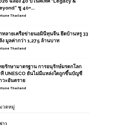
026 ฉลอง 40 ปี เนคเทค “Legacy &
eyond” ชู 40+...
rtune Thailand
ุกทลายเครือข่ายนอมินีทุนจีน ยึดบ้านหรู 33
ลัง มูลค่ากว่า 1,275 ล้านบาท
rtune Thailand
ทยรักษามาตรฐาน การอนุรักษ์มรดกโลก
วที UNESCO ยันไม่มีแหล่งใดถูกขึ้นบัญชี
าวะอันตราย
rtune Thailand
มวดหมู่
ข่าว