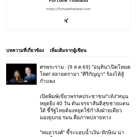
Fortune Thailand
https://fortunethailand.com
บทความที่เกี่ยวข้อง
เพิ่มเติมจากผู้เขียน
ศรพระราม : (9 ส.ค.69) “อนุทิน”เปิดโหมด
โหด! สลายดราม่า “ศิริกัญญา” ร้องไห้สู้
กำแพง
เปิดพิมพ์เขียวพรรคประชาชน!”เท้ง”หนุน
หยุดยิง 40 วัน ดันเจรจาสันติสุขชายแดน
ใต้ ชี้รัฐไทยต้องหยุดใช้กำลังฝ่ายเดียว
มองยุบกอ.รมน.คือภาพปลายทาง
“หมอวรงค์” ชี้ระบอบน้ำเงิน-ทักษิณ น่า