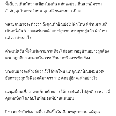
ทั้งสี่ประเด็นมีความเชื่อมโยงกัน แต่สองประเด็นแรกมีความ
สำคัญสุดในการกำหนดจุดเปลี่ยนทางการเมือง
หลายคนอาจจะท้วงว่า ถึงคุณทักษิณยังไม่พักโทษ ที่ผ่านมาแกก็
เป็นหนึ่งใน ‘มาสเตอร์มายด์’ ของรัฐบาลเศรษฐาอยู่แล้ว พักโทษ
แล้วจะต่างอะไร
ต่างแน่ครับ ทั้งในเชิงกายภาพที่จะได้ออกมาอยู่บ้านอย่างถูกต้อง
ตามกฎกติกา สะดวกในการปรึกษาหารือสารพัดเรื่อง
บางคนอาจจะท้วงอีกว่า ถึงได้พักโทษ แต่คุณทักษิณยังมีบ่วงที่
อัยการสูงสุดสั่งฟ้องคดีมาตรา 112 ติดอยู่อีกจะทำอย่างไร
แง่มุมนี้ผมเชื่อว่าคงแก้ปมด้วยการให้ประกันตัวไปสู้คดี ระหว่างนี้
คุณทักษิณได้กลับไปพักผ่อนที่บ้านแน่นอน
ยิ่งบวกเข้ากับข้อสองที่จะเกิดขึ้นในเดือนพฤษภาคม แม้คุณ