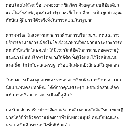
ตอบโดยไม่ลังเลชื่อ แพทองธาร ชินวัตร ด้วยคุณสมบัติข้อเดียว
แต่เป็นข้อสำคัญสุดสำหรับรัฐบาลเพื่อไทย คือการเป็นลูกสาวคุณ
ทักษิณ ผู้มีบารมีตัวจริงทั้งในพรรคและในรัฐบาล
ความพร้อมในแง่ความสามารถด้านการบริหารประเทศและการ
บริหารอำนาจการเมืองไม่ใช่เรื่องน่าหวั่นวิตกมากนัก เพราะการที่
คุณทักษิณพักโทษจะทำให้มีเวลาใกล้ชิดในการถ่ายทอดความรู้
แนะนำ เป็นที่ปรึกษาได้อย่างใกล้ชิด ทั้งรู้ใจและไว้ใจสนิทแนบ
แน่นยิ่งกว่ากำกับคุณเศรษฐาหรือแม้แต่คุณยิ่งลักษณ์ในยุคก่อน
ในทางการเมือง คุณแพทองธารอาจจะเรียกคืนและรักษาคะแนน
นิยม ‘แฟนคลับทักษิณ’ ได้ดีกว่าคุณเศรษฐา เพราะคือสายเลือด
แท้และคาริสมาทางการเมืองก็ดูดีกว่า
มองในแง่การสร้างประวัติศาสตร์ส่วนตัว ตามหลักจิตวิทยา ทฤษฎี
มาสโลว์ที่ว่าด้วยความต้องการห้าขั้นของมนุษย์ คุณทักษิณและ
ครอบครัวเดินทางมาถึงขั้นที่ห้าแล้ว