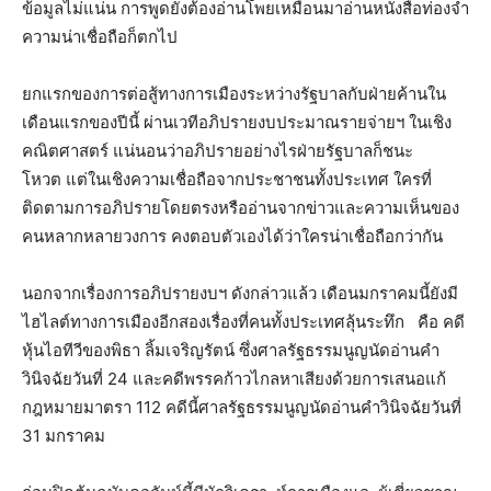
ข้อมูลไม่แน่น การพูดยังต้องอ่านโพยเหมือนมาอ่านหนังสือท่องจำ
ความน่าเชื่อถือก็ตกไป
ยกแรกของการต่อสู้ทางการเมืองระหว่างรัฐบาลกับฝ่ายค้านใน
เดือนแรกของปีนี้ ผ่านเวทีอภิปรายงบประมาณรายจ่ายฯ ในเชิง
คณิตศาสตร์ แน่นอนว่าอภิปรายอย่างไรฝ่ายรัฐบาลก็ชนะ
โหวต แต่ในเชิงความเชื่อถือจากประชาชนทั้งประเทศ ใครที่
ติดตามการอภิปรายโดยตรงหรืออ่านจากข่าวและความเห็นของ
คนหลากหลายวงการ คงตอบตัวเองได้ว่าใครน่าเชื่อถือกว่ากัน
นอกจากเรื่องการอภิปรายงบฯ ดังกล่าวแล้ว เดือนมกราคมนี้ยังมี
ไฮไลต์ทางการเมืองอีกสองเรื่องที่คนทั้งประเทศลุ้นระทึก คือ คดี
หุ้นไอทีวีของพิธา ลิ้มเจริญรัตน์ ซึ่งศาลรัฐธรรมนูญนัดอ่านคำ
วินิจฉัยวันที่ 24 และคดีพรรคก้าวไกลหาเสียงด้วยการเสนอแก้
กฎหมายมาตรา 112 คดีนี้ศาลรัฐธรรมนูญนัดอ่านคำวินิจฉัยวันที่
31 มกราคม