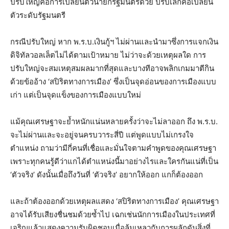
ปรับใหญ่คือการเปลี่ยนตัวนายกรัฐมนตรีด้วย ปรับเล็กคือเปลี่ยน
ตัวระดับรัฐมนตรี
กรณีปรับใหญ่ หาก พ.ร.บ.เงินกู้ฯ ไม่ผ่านและนำมาซึ่งการแจกเงิน
ดิจิทัลวอลเล็ตไม่ได้ตามเป้าหมาย ไม่ว่าจะด้วยเหตุผลใด การ
ปรับใหญ่จะสมเหตุสมผลมากที่สุดและบางทีอาจพลิกเกมมาตีกิน
ด้วยข้ออ้าง ‘สปิริตทางการเมือง’ ซึ่งเป็นจุดอ่อนของการเมืองแบบ
เก่า แต่เป็นจุดแข็งของการเมืองแบบใหม่
แม้คุณเศรษฐาจะย้ำหนักแน่นหลายครั้งว่าจะไม่ลาออก ถึง พ.ร.บ.
จะไม่ผ่านและจะอยู่จนครบวาระสี่ปี แต่พูดแบบไม่เกรงใจ
ตำแหน่ง ถามว่ามีกี่คนที่เชื่อและมั่นใจตามคำพูดของคุณเศรษฐา
เพราะทุกคนรู้ดีว่าแกได้ตำแหน่งนี้มาอย่างไรและใครกันแน่ที่เป็น
‘ตัวจริง’ ดังนั้นเมื่อถึงวันที่ ‘ตัวจริง’ อยากให้ออก แกก็ต้องออก
และถ้าต้องออกด้วยเหตุผลแสดง ‘สปิริตทางการเมือง’ คุณเศรษฐา
อาจได้รับเสียงชื่นชมด้วยซ้ำไป เฉกเช่นนักการเมืองในประเทศที่
เจริญแล้วแสดงความรับผิดชอบเมื่อล้มเหลวกับการผลักดันสิ่งที่