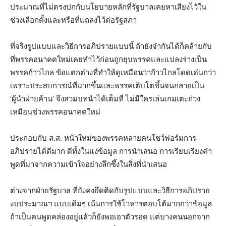
ประมาณที่ไม่ตรงปกกับนโยบายหลักที่รัฐบาลเคยหาเสียงไว้ใน
ช่วงเลือกตั้งและหรือที่แถลงไว้ต่อรัฐสภา
ที่จริงรูปแบบและวิธีการอภิปรายแบบนี้ ถ้ายังจำกันได้ก็คล้ายกับ
ที่พรรคอนาคตใหม่เคยทำไว้ก่อนถูกยุบพรรคและแปลงร่างเป็น
พรรคก้าวไกล ข้อแตกต่างที่ทำให้ดูเหมือนว่าก้าวไกลโดดเด่นกว่า
เพราะประสบการณ์ที่มากขึ้นและพรรคเติบโตขึ้นจนกลายเป็น
‘ผู้นำฝ่ายค้าน’ จึงสวมบทนำได้เต็มที่ ไม่มีใครเล่นเกมเตะถ่วง
เหมือนช่วงพรรคอนาคตใหม่
ประกอบกับ ส.ส. หน้าใหม่ของพรรคหลายคนโชว์ฟอร์มการ
อภิปรายได้ดีมาก ดีทั้งในแง่ข้อมูล การนำเสนอ การเรียบเรียงคำ
พูดที่มาจากความเข้าใจอย่างลึกซึ้งในสิ่งที่นำเสนอ
ต่างจากฝ่ายรัฐบาล ที่ยังคงยึดติดกับรูปแบบและวิธีการอภิปราย
งบประมาณฯ แบบเดิมๆ เน้นการใช้โวหารตอบโต้มากกว่าข้อมูล
ถ้าเป็นคนพูดคล่องอยู่แล้วก็ยังพอเอาตัวรอด แต่บางคนนอกจาก