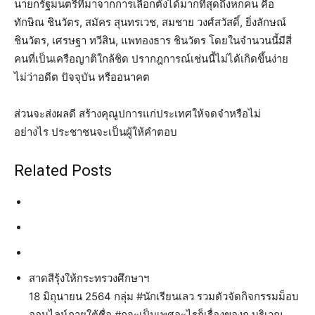
นายกรัฐมนตรีที่มาจากการเลือกตั้งได้มากที่สุดถึงหกคน คือ
ทักษิณ ชินวัตร, สมัคร สุนทรเวช, สมชาย วงศ์สวัสดิ์, ยิ่งลักษณ์
ชินวัตร, เศรษฐา ทวีสิน, แพทองธาร ชินวัตร โดยในจำนวนนี้มีสี่
คนที่เป็นเครือญาติใกล้ชิด ปรากฎการณ์เช่นนี้ไม่ได้เกิดขึ้นง่าย
ไม่ว่าอดีต ปัจจุบัน หรืออนาคต
ส่วนจะส่งผลดี สร้างคุณูปการแก่ประเทศให้จดจำหรือไม่
อย่างไร ประชาชนจะเป็นผู้ให้คำตอบ
Related Posts
สาดสีรุ้งให้กระทรวงศึกษาฯ
18 มิถุนายน 2564 กลุ่ม #นักเรียนเลว รวมตัวจัดกิจกรรมม็อบ
ออนไลน์ภายใต้ชื่อ #กูจะเป็นเพศอะไรก็เรื่องของกู บริเวณ