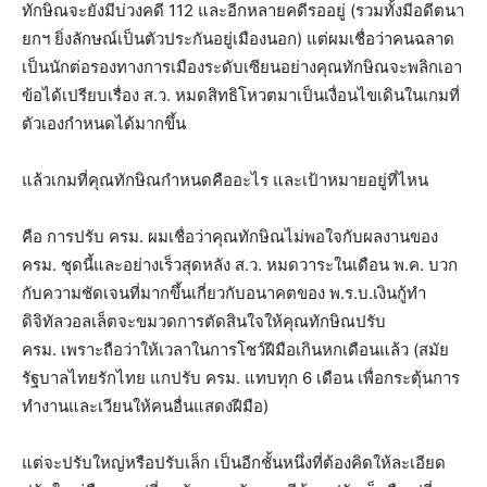
ทักษิณจะยังมีบ่วงคดี 112 และอีกหลายคดีรออยู่ (รวมทั้งมีอดีตนา
ยกฯ ยิ่งลักษณ์เป็นตัวประกันอยู่เมืองนอก) แต่ผมเชื่อว่าคนฉลาด
เป็นนักต่อรองทางการเมืองระดับเซียนอย่างคุณทักษิณจะพลิกเอา
ข้อได้เปรียบเรื่อง ส.ว. หมดสิทธิโหวตมาเป็นเงื่อนไขเดินในเกมที่
ตัวเองกำหนดได้มากขึ้น
แล้วเกมที่คุณทักษิณกำหนดคืออะไร และเป้าหมายอยู่ที่ไหน
คือ การปรับ ครม. ผมเชื่อว่าคุณทักษิณไม่พอใจกับผลงานของ
ครม. ชุดนี้และอย่างเร็วสุดหลัง ส.ว. หมดวาระในเดือน พ.ค. บวก
กับความชัดเจนที่มากขึ้นเกี่ยวกับอนาคตของ พ.ร.บ.เงินกู้ทำ
ดิจิทัลวอลเล็ตจะขมวดการตัดสินใจให้คุณทักษิณปรับ
ครม. เพราะถือว่าให้เวลาในการโชว์ฝีมือเกินหกเดือนแล้ว (สมัย
รัฐบาลไทยรักไทย แกปรับ ครม. แทบทุก 6 เดือน เพื่อกระตุ้นการ
ทำงานและเวียนให้คนอื่นแสดงฝีมือ)
แต่จะปรับใหญ่หรือปรับเล็ก เป็นอีกชั้นหนึ่งที่ต้องคิดให้ละเอียด