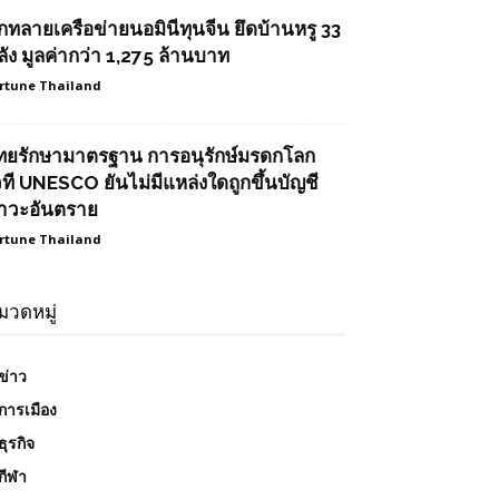
ุกทลายเครือข่ายนอมินีทุนจีน ยึดบ้านหรู 33
ลัง มูลค่ากว่า 1,275 ล้านบาท
rtune Thailand
ทยรักษามาตรฐาน การอนุรักษ์มรดกโลก
วที UNESCO ยันไม่มีแหล่งใดถูกขึ้นบัญชี
าวะอันตราย
rtune Thailand
มวดหมู่
ข่าว
การเมือง
ธุรกิจ
กีฬา