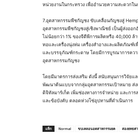
หน่วยงานในกระทรวง เพื่ออำนวยความสะดวกในก
7.อุตสาหกรรมพืชกัญชง
ขับเคลื่อนกัญชงสู่ He
อุตสาหกรรมพืชกัญชงสู่เชิงพาณิชย์ เป็นผู้ส่งออ
ไม่น้อยกว่า 1% ของจีดีพีการผลิตหรือ 40,000 ล้า
ทอและเครื่องนุ่งห่ม เครื่องสำอางและผลิตภัณฑ์เ
และบรรจุภัณฑ์กระดาษ โดยมีการบูรณาการความร่
อุตสาหกรรมกัญชง
โดยมีมาตรการส่งเสริม ดังนี้ สนับสนุนการวิจั
พัฒนาต้นแบบจากกลุ่มอุตสาหกรรมเป้าหมาย ส่งเ
ดิจิทัลมาร์เก็ต เพิ่มช่องทางการจำหน่าย และการ
และข้อบังคับ ตลอดห่วงโซ่อุปทานที่ดำเนินการ
แท็ก
Normal
ขบเคลอนอตสาหกรรมยค
สองยทธศ