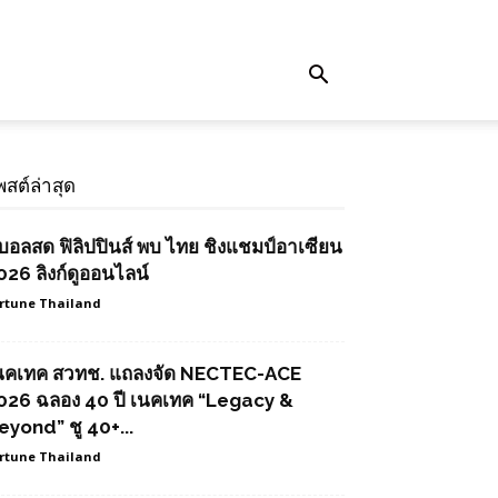
พสต์ล่าสุด
ูบอลสด ฟิลิปปินส์ พบ ไทย ชิงแชมป์อาเซียน
026 ลิงก์ดูออนไลน์
rtune Thailand
นคเทค สวทช. แถลงจัด NECTEC-ACE
026 ฉลอง 40 ปี เนคเทค “Legacy &
eyond” ชู 40+...
rtune Thailand