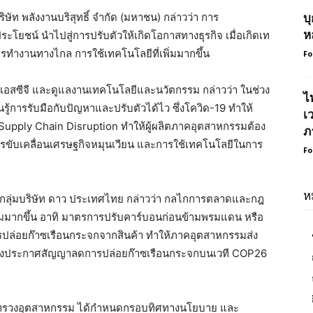
ิษัท พลังงานบริสุทธิ์ จำกัด (มหาชน)
กล่าวว่า การ
บ
ห
ระโยชน์ นำไปสู่การปรับตัวให้เกิดโอกาสทางธุรกิจ เมื่อเกิดเท
การทำงานทางไกล การใช้เทคโนโลยีที่เพิ่มมากขึ้น
Fo
ล์ เอสซีจี และดูแลงานเทคโนโลยีและนวัตกรรม
กล่าวว่า ในช่วง
ไ
ยนรู้การรับมือกับปัญหาและปรับตัวได้ไว ซึ่งโควิด-19 ทำให้
เ
Supply Chain Disruption ทำให้ผู้ผลิตภาคอุตสาหกรรมต้อง
ภ
การขับเคลื่อนเศรษฐกิจหมุนเวียน และการใช้เทคโนโลยีในการ
Fo
ห
 กลุ่มบริษัท ดาว ประเทศไทย
กล่าวว่า กลไกการตลาดและกฎ
ล้อมมากขึ้น อาทิ มาตรการปรับคาร์บอนก่อนข้ามพรมแดน หรือ
ปล่อยก๊าซเรือนกระจกจากสินค้า ทำให้ภาคอุตสาหกรรมส่ง
รวมถึงประกาศสัญญาลดการปล่อยก๊าซเรือนกระจกบนเวที COP26
รวงอุตสาหกรรม ได้กำหนดกรอบทิศทางนโยบาย และ