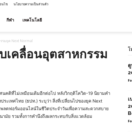
่อนไข
นโยบายความเป็นส่วนตัว
กีฬา
เทคโนโลยี
หกรรมยุค Next Normal
โ
ับเคลื่อนอุตสาหกรรม
ด
2
Fo
คติที่ไม่เหมือนเดิมอีกต่อไป หลังวิกฤติโควิด-19 นิยามคำ
เ
ทศไทย (ธปท.) ระบุว่า สิ่งที่เปลี่ยนไปของยุค Next
2
ะแพลตฟอร์มออนไลน์ในชีวิตประจำวันเพื่อความสะดวกสบาย
B
ามัย รวมทั้งการคำนึงถึงผลกระทบกับสิ่งแวดล้อม
Fo