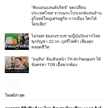
“พับแผนแลนด์บริดจ์” จุดเปลี่ยน
ประเทศไทย! จากเมกะโปรเจกต์แสนล้าน
สู่โจทย์ใหญ่เศรษฐกิจ-การเมือง ใครได้
ใครเสีย?
ไม่รอด! ฮ่องกงรวบชายญี่ปุ่นบินจากไทย
ซุกกัญชา 22 กก. บุหรี่ไฟฟ้า เสี่ยงคุก
ตลอดชีวิต
“อนุทิน” ลั่นเดินหน้า TH-AI Passport โต้
ข้อครหา TOR เอื้อพวกพ้อง
โพสต์ล่าสุด