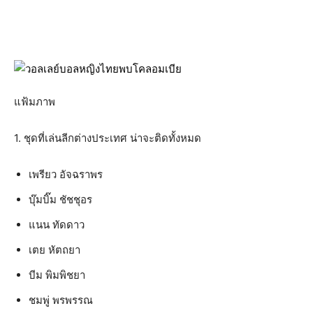
แฟ้มภาพ
1. ชุดที่เล่นลีกต่างประเทศ น่าจะติดทั้งหมด
เพรียว อัจฉราพร
บุ๊มบิ๊ม ชัชชุอร
แนน ทัดดาว
เตย หัตถยา
บีม พิมพิชยา
ชมพู่ พรพรรณ