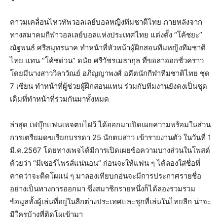
คาวมเคลื่อนไหวทัพวอลเลย์บอลหญิงทีมชาติไทย ภายหลังจาก
ทางสมาคมกีฬาวอลเลย์บอลแห่งประเทศไทย แต่งตั้ง
“โค้ชยะ”
ณัฐพนธ์ ศรีสมุทรนาค
ทำหน้าที่หัวหน้าผู้ฝึกสอนทีมหญิงทีมชาติ
ไทย แทน
“โค้ชด่วน” ดนัย ศรีวัชรเมธากุล
ที่ขอลาออกชั่วคราว
โดยมีนางสาววิลาวัณย์ อภิญญาพงศ์ อดีตนักกีฬาทีมชาติไทย ชุด
7 เซียน ทำหน้าที่ผู้ช่วยผู้ฝึกสอนแทน ร่วมกับทีมงานยังคงเป็นชุด
เดิมที่ทำหน้าที่ร่วมกันมาทั้งหมด
ล่าสุด เฟบุ๊กแฟนเพจตบไฝว้ ได้ออกมาเปิดเผยความพร้อมในส่วน
การเตรียมดฃเรียกบรรดา 25 นักตบสาว เข้ารายงานตัว ในวันที่ 1
มี.ค.2567 โดยทางเพจได้มีการเปิดเผยข้อความบางส่วนในโพสต์
ด้วยว่า “มีเซอร์ไพรส์แน่นอน” ก่อนจะให้แฟน ๆ ได้ลองใส่ชื่อที่
คาดว่าจะติดโผแน่ ๆ มาลองเทียบกอ่นจะมีการประกาศรายชื่อ
อย่างเป็นทางการออกมา ซึ่งสมาชิกรายหนึ่งก็ได้ลองรวมรวม
ข้อมูลทั้งผู้เล่นที่อยู่ในลีกต่างประเทศและชุกที่เล่นในไทยลีก น่าจะ
มีใครบ้างที่ติดโผเข้ามา