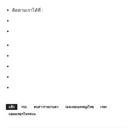
ติดตามเราได้ที่ :
แท็ก
VNL
ตบสาวรายงานตว
วอลเลยบอลหญงไทย
เรยก
แยมมเซอรไพรสแน