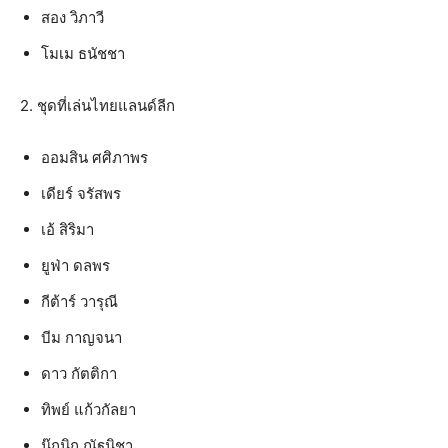
สอง วิภาวี
โมเม ธนัชชา
2. ชุดที่เล่นไทยแลนด์ลีก
ออมสิน ศศิภาพร
เดียร์ จรัสพร
เอ้ สิริมา
ยูฟ่า ดลพร
กีต้าร์ วารุณี
บีม กาญจนา
ดาว กัตติกา
ทิพย์ แก้วกัลยา
นุ๊กนิก ณัฐนิชา