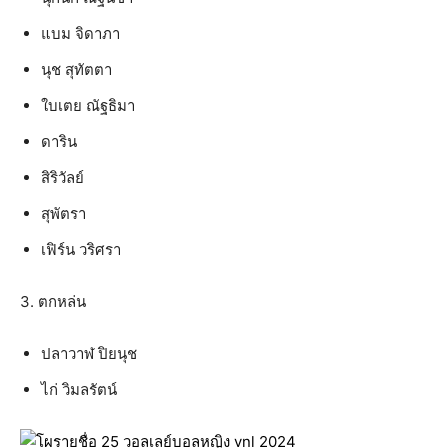
แบม จิดาภา
นุช สุทัตตา
ใบเตย ณัฐธิมา
ดาริน
สิริวัลย์
สุพัตรา
เฟิร์น วริศรา
3. ตกหล่น
ปลาวาฬ ปิยนุช
ไก่ วิมลรัตน์