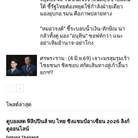
ใต้ ชี้รัฐไทยต้องหยุดใช้กำลังฝ่ายเดียว
มองยุบกอ.รมน.คือภาพปลายทาง
“หมอวรงค์” ชี้ระบอบน้ำเงิน-ทักษิณ น่า
กลัวทั้งคู่ มอง “อนุทิน” ซอฟท์กว่า แนะ
อย่าเหิมอำนาจ-อย่าโกง
ศรพระราม : (4 มิ.ย.69) เจาะมรสุมรุมเร้า
ไชยชนก ชิดชอบ สกัดเส้นทางสู่เก้าอี้นา
ยกฯ!?
โพสต์ล่าสุด
ดูบอลสด ฟิลิปปินส์ พบ ไทย ชิงแชมป์อาเซียน 2026 ลิงก์
ดูออนไลน์
Fortune Thailand