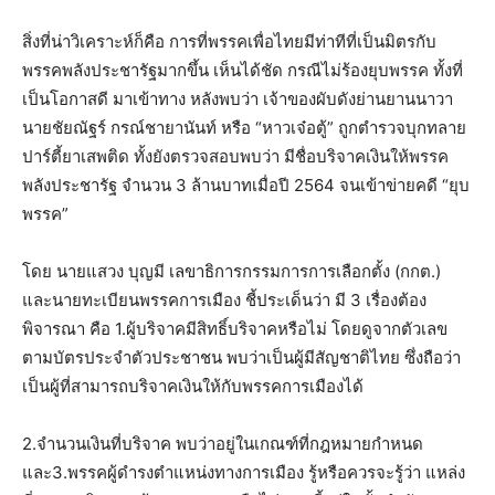
สิ่งที่น่าวิเคราะห์ก็คือ การที่พรรคเพื่อไทยมีท่าทีที่เป็นมิตรกับ
พรรคพลังประชารัฐมากขึ้น เห็นได้ชัด กรณีไม่ร้องยุบพรรค ทั้งที่
เป็นโอกาสดี มาเข้าทาง หลังพบว่า เจ้าของผับดังย่านยานนาวา
นายชัยณัฐร์ กรณ์ชายานันท์ หรือ “หาวเจ๋อตู้” ถูกตำรวจบุกทลาย
ปาร์ตี้ยาเสพติด ทั้งยังตรวจสอบพบว่า มีชื่อบริจาคเงินให้พรรค
พลังประชารัฐ จำนวน 3 ล้านบาทเมื่อปี 2564 จนเข้าข่ายคดี “ยุบ
พรรค”
โดย นายแสวง บุญมี เลขาธิการกรรมการการเลือกตั้ง (กกต.)
และนายทะเบียนพรรคการเมือง ชี้ประเด็นว่า มี 3 เรื่องต้อง
พิจารณา คือ 1.ผู้บริจาคมีสิทธิ์บริจาคหรือไม่ โดยดูจากตัวเลข
ตามบัตรประจำตัวประชาชน พบว่าเป็นผู้มีสัญชาติไทย ซึ่งถือว่า
เป็นผู้ที่สามารถบริจาคเงินให้กับพรรคการเมืองได้
2.จำนวนเงินที่บริจาค พบว่าอยู่ในเกณฑ์ที่กฎหมายกำหนด
และ3.พรรคผู้ดำรงตำแหน่งทางการเมือง รู้หรือควรจะรู้ว่า แหล่ง