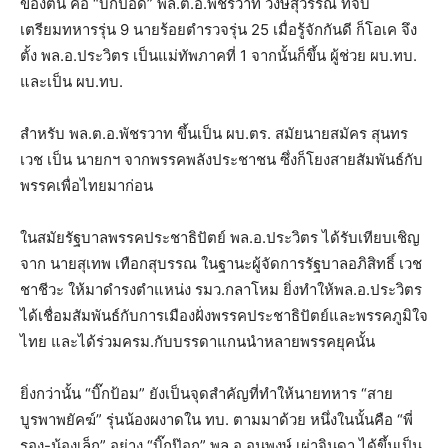
ของตน คือ “บิ๊กป๊อด” พล.ต.อ.พัชรวาท วงษ์สุวรรณ ที่จบ
เตรียมทหารรุ่น 9 นายร้อยตำรวจรุ่น 25 เมื่อรู้จักกันดี ก็โอเค จึง
ตั้ง พล.อ.ประวิตร เป็นแม่ทัพภาคที่ 1 จากนั้นก็ขึ้น ผู้ช่วย ผบ.ทบ.
และเป็น ผบ.ทบ.
สำหรับ พล.ต.อ.พัชรวาท ขึ้นเป็น ผบ.ตร. สมัยนายสมัคร สุนทร
เวช เป็น นายกฯ จากพรรคพลังประชาชน ซึ่งก็โยงสายสัมพันธ์กับ
พรรคเพื่อไทยมาก่อน
ในสมัยรัฐบาลพรรคประชาธิปัตย์ พล.อ.ประวิตร ได้รับเทียบเชิญ
จาก นายสุเทพ เทือกสุบรรณ ในฐานะผู้จัดการรัฐบาลอภิสิทธิ์ เวช
ชาชีวะ ให้มาดำรงตำแหน่ง รมว.กลาโหม ยิ่งทำให้พล.อ.ประวิตร
ได้เชื่อมสัมพันธ์กับการเมืองฝั่งพรรคประชาธิปัตย์และพรรคภูมิใจ
ไทย และได้ร่วมครม.กับบรรดาแกนนำหลายพรรคยุคนั้น
ยิ่งกว่านั้น “บิ๊กป้อม” ยังเป็นจุดสำคัญที่ทำให้นายทหาร “สาย
บูรพาพยัคฆ์” รุ่นน้องผงาดใน ทบ. ตามมาด้วย หนึ่งในนั้นคือ “พี่
รอง-น้องเล็ก” อย่าง “บิ๊กป๊อก” พล.อ.อนุพงษ์ เผ่าจินดา ได้ขึ้นเป็น