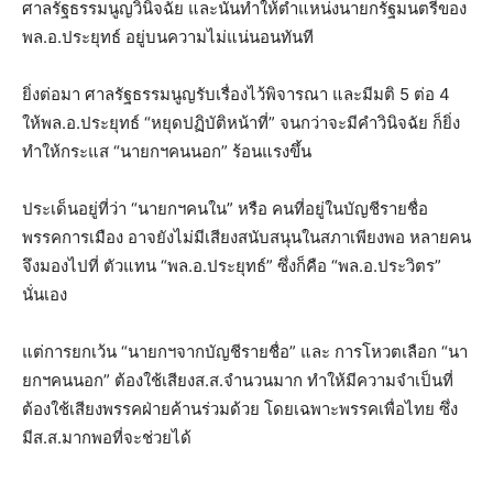
ศาลรัฐธรรมนูญวินิจฉัย และนั่นทำให้ตำแหน่งนายกรัฐมนตรีของ
พล.อ.ประยุทธ์ อยู่บนความไม่แน่นอนทันที
ยิ่งต่อมา ศาลรัฐธรรมนูญรับเรื่องไว้พิจารณา และมีมติ 5 ต่อ 4
ให้พล.อ.ประยุทธ์ “หยุดปฏิบัติหน้าที่” จนกว่าจะมีคำวินิจฉัย ก็ยิ่ง
ทำให้กระแส “นายกฯคนนอก” ร้อนแรงขึ้น
ประเด็นอยู่ที่ว่า “นายกฯคนใน” หรือ คนที่อยู่ในบัญชีรายชื่อ
พรรคการเมือง อาจยังไม่มีเสียงสนับสนุนในสภาเพียงพอ หลายคน
จึงมองไปที่ ตัวแทน “พล.อ.ประยุทธ์” ซึ่งก็คือ “พล.อ.ประวิตร”
นั่นเอง
แต่การยกเว้น “นายกฯจากบัญชีรายชื่อ” และ การโหวตเลือก “นา
ยกฯคนนอก” ต้องใช้เสียงส.ส.จำนวนมาก ทำให้มีความจำเป็นที่
ต้องใช้เสียงพรรคฝ่ายค้านร่วมด้วย โดยเฉพาะพรรคเพื่อไทย ซึ่ง
มีส.ส.มากพอที่จะช่วยได้