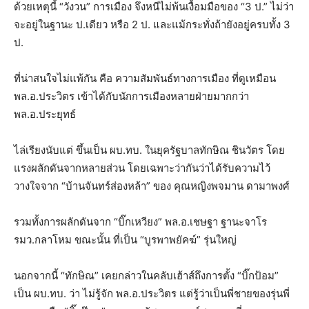
ด้วยเหตุนี้ “วังวน” การเมือง จึงหนีไม่พ้นเงื้อมมือของ “3 ป.” ไม่ว่า
จะอยู่ในฐานะ ป.เดียว หรือ 2 ป. และแม้กระทั่งถ้ายังอยู่ครบทั้ง 3
ป.
ที่น่าสนใจไม่แพ้กัน คือ ความสัมพันธ์ทางการเมือง ที่ดูเหมือน
พล.อ.ประวิตร เข้าได้กับนักการเมืองหลายฝ่ายมากกว่า
พล.อ.ประยุทธ์
ไล่เรียงนับแต่ ขึ้นเป็น ผบ.ทบ. ในยุครัฐบาลทักษิณ ชินวัตร โดย
แรงผลักดันจากหลายส่วน โดยเฉพาะว่ากันว่าได้รับความไว้
วางใจจาก “บ้านจันทร์ส่องหล้า” ของ คุณหญิงพจมาน ดามาพงศ์
รวมทั้งการผลักดันจาก “บิ๊กเหวียง” พล.อ.เชษฐา ฐานะจาโร
รมว.กลาโหม ขณะนั้น ที่เป็น “บูรพาพยัคฆ์” รุ่นใหญ่
นอกจากนี้ “ทักษิณ” เคยกล่าวในคลับเฮ้าส์ถึงการตั้ง “บิ๊กป้อม”
เป็น ผบ.ทบ. ว่า ไม่รู้จัก พล.อ.ประวิตร แต่รู้ว่าเป็นพี่ชายของรุ่นพี่