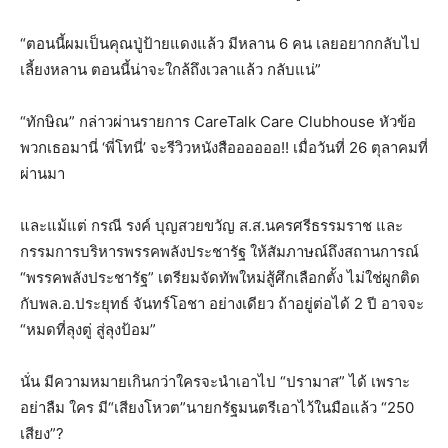
“ตอนนี้ผมเป็นคุณปู่ป้ายแดงแล้ว มีหลาน 6 คน เลยอยากกลับไป
เลี้ยงหลาน ตอนนี้น่าจะใกล้ถึงเวลาแล้ว กลับแน่”
“ทักษิณ” กล่าวผ่านรายการ CareTalk Care Clubhouse หัวข้อ
พวกเธอมานี่ ‘พี่โทนี่’ จะรีวิวหนังสืออออออ!! เมื่อวันที่ 26 ตุลาคมที่
ผ่านมา
และแม้แต่ กรณี รงค์ บุญสวยขวัญ ส.ส.นครศรีธรรมราช และ
กรรมการบริหารพรรคพลังประชารัฐ ให้สัมภาษณ์ถึงสถานการณ์
“พรรคพลังประชารัฐ” เตรียมจัดทัพใหม่สู้ศึกเลือกตั้ง ไม่ใช่ผูกติด
กับพล.อ.ประยุทธ์ จันทร์โอชา อย่างเดียว ถ้าอยู่ต่อได้ 2 ปี อาจจะ
“หมดที่ลุงตู่ สู่ลุงป้อม”
นั่น มีความหมายเกินกว่าใครจะนำเอาไป “ปรามาส” ได้ เพราะ
อย่าลืม ใคร มี“เสียงโหวต”นายกรัฐมนตรีเอาไว้ในมือแล้ว “250
เสียง”?