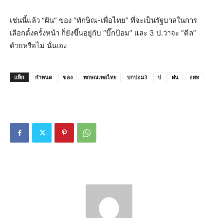
เช่นนี้แล้ว “ฝัน” ของ “ทักษิณ-เพื่อไทย” ที่จะเป็นรัฐบาลในการ
เลือกตั้งครั้งหน้า ก็ยังขึ้นอยู่กับ “บิ๊กป้อม” และ 3 ป.ว่าจะ “ดีล”
ด้วยหรือไม่ นั่นเอง
แท็ก
กำหนด
ของ
ทกษณเพอไทย
บกปอม3
ป
ฝน
อยท