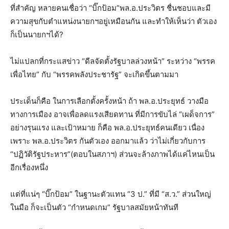
ที่สำคัญ หลายคนเชื่อว่า “บิ๊กป้อม”พล.อ.ประวิตร ชื่นชอบและมี
ความสุขกับตำแหน่งนายกฯอยู่เหมือนกัน และทำให้เห็นว่า ตัวเอง
ก็เป็นนายกฯได้?
ไม่แปลกที่กระแสข่าว “ดีลจัดตั้งรัฐบาลล่วงหน้า” ระหว่าง “พรรค
เพื่อไทย” กับ “พรรคพลังประชารัฐ” จะเกิดขึ้นตามมา
ประเด็นก็คือ ในการเลือกตั้งครั้งหน้า ถ้า พล.อ.ประยุทธ์ วางมือ
ทางการเมือง อาจเพื่อลดแรงเสียดทาน ที่มีการขับไล่ “เผด็จการ”
อย่างรุนแรง และเป้าหมาย ก็คือ พล.อ.ประยุทธ์คนเดียว เนื่อง
เพราะ พล.อ.ประวิตร กันตัวเอง ออกมาแล้ว ว่าไม่เกี่ยวกับการ
“ปฏิวัติรัฐประหาร”(ตอบในสภาฯ) ส่วนจะล้างภาพได้แค่ไหนเป็น
อีกเรื่องหนึ่ง
แต่ที่แน่ๆ “บิ๊กป้อม” ในฐานะตัวแทน “3 ป.” ที่มี “ส.ว.” ส่วนใหญ่
ในมือ ก็จะเป็นตัว “กำหนดเกม” รัฐบาลสมัยหน้าทันที