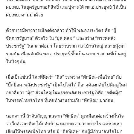
ผบ.ทบ. ในยุครัฐบาลอภิสิทธิ์ และปูทางให้ พล.อ.ประยุทธ์ ได้เป็น
ผบ.ทบ. ตามมาด้วย
ด้วยบารมีทางการเมืองดังกล่าว ทำให้ พล.อ.ประวิตร คือ “ผู้
จัดการรัฐบาล” ตัวจริง ใน “ยุค คสช.” และสร้าง “พรรคพลัง
ประชารัฐ” ในเวลาต่อมา โดยรวบรวม ส.ส.บ้านใหญ่ หลายมุ้งมา
รวมกัน เพื่อผลักดัน พล.อ.ประยุทธ์ ขึ้นเป็น นายกฯ อย่างที่เป็นอยู่
ในปัจจุบัน
เมื่อเป็นเช่นนี้ ใครที่คิดว่า “ดีล” ระหว่าง “ทักษิณ-เพื่อไทย” กับ
“บิ๊กป้อม-พลังประชารัฐ” เป็นไปไม่ได้ ก็อาจต้องกลับไปคิดดูใหม่
อย่าลืมว่า “มุ้ง” ส่วนใหญ่ในพรรคพลังประชารัฐ ก็คือ “อดีตมุ้ง”
ในพรรคไทยรักไทย ที่เคยทำงานร่วมกับ “ทักษิณ” มาก่อน
นอกจากนี้ ถ้าจับสัญญาณจาก “ทักษิณ” ดูเหมือนค่อนข้างมั่นใจ
ว่า ใกล้เวลาที่จะได้กลับบ้าน หมายความว่าอย่างไร แค่ช่วยหา
เสียงให้พรรคเพื่อไทย หรือ มี “ดีลพิเศษ” กับผู้มีอำนาจหรือไม่?