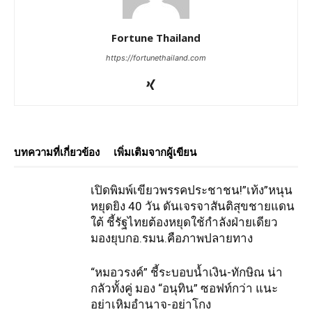
Fortune Thailand
https://fortunethailand.com
บทความที่เกี่ยวข้อง
เพิ่มเติมจากผู้เขียน
เปิดพิมพ์เขียวพรรคประชาชน!”เท้ง”หนุน
หยุดยิง 40 วัน ดันเจรจาสันติสุขชายแดน
ใต้ ชี้รัฐไทยต้องหยุดใช้กำลังฝ่ายเดียว
มองยุบกอ.รมน.คือภาพปลายทาง
“หมอวรงค์” ชี้ระบอบน้ำเงิน-ทักษิณ น่า
กลัวทั้งคู่ มอง “อนุทิน” ซอฟท์กว่า แนะ
อย่าเหิมอำนาจ-อย่าโกง