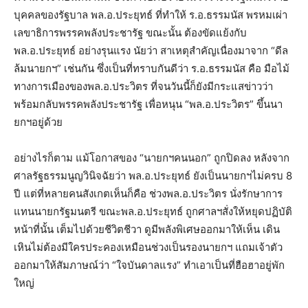
บุคคลของรัฐบาล พล.อ.ประยุทธ์ ที่ทำให้ ร.อ.ธรรมนัส พรหมเผ่า
เลขาธิการพรรคพลังประชารัฐ ขณะนั้น ต้องขัดแย้งกับ
พล.อ.ประยุทธ์ อย่างรุนแรง นัยว่า สาเหตุสำคัญเนื่องมาจาก “ดีล
ล้มนายกฯ” เช่นกัน ซึ่งเป็นที่ทราบกันดีว่า ร.อ.ธรรมนัส คือ มือไม้
ทางการเมืองของพล.อ.ประวิตร ที่จนวันนี้ก็ยังมีกระแสข่าวว่า
พร้อมกลับพรรคพลังประชารัฐ เพื่อหนุน “พล.อ.ประวิตร” ขึ้นนา
ยกฯอยู่ด้วย
อย่างไรก็ตาม แม้โอกาสของ “นายกฯคนนอก” ถูกปิดลง หลังจาก
ศาลรัฐธรรมนูญวินิจฉัยว่า พล.อ.ประยุทธ์ ยังเป็นนายกฯไม่ครบ 8
ปี แต่ที่หลายคนสังเกตเห็นก็คือ ช่วงพล.อ.ประวิตร นั่งรักษาการ
แทนนายกรัฐมนตรี ขณะพล.อ.ประยุทธ์ ถูกศาลฯสั่งให้หยุดปฏิบัติ
หน้าที่นั้น เต็มไปด้วยชีวิตชีวา ดูมีพลังพิเศษออกมาให้เห็น เดิน
เหินไม่ต้องมีใครประคองเหมือนช่วงเป็นรองนายกฯ แถมเจ้าตัว
ออกมาให้สัมภาษณ์ว่า “ใจบันดาลแรง” ทำเอาเป็นที่ฮือฮาอยู่พัก
ใหญ่