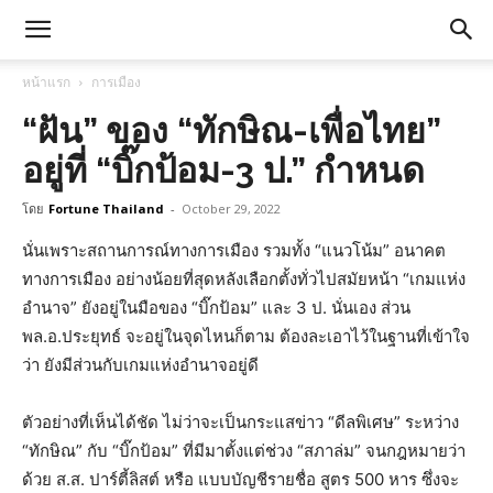
หน้าแรก
การเมือง
“ฝัน” ของ “ทักษิณ-เพื่อไทย”
อยู่ที่ “บิ๊กป้อม-3 ป.” กำหนด
โดย
Fortune Thailand
-
October 29, 2022
นั่นเพราะสถานการณ์ทางการเมือง รวมทั้ง “แนวโน้ม” อนาคต
ทางการเมือง อย่างน้อยที่สุดหลังเลือกตั้งทั่วไปสมัยหน้า “เกมแห่ง
อำนาจ” ยังอยู่ในมือของ “บิ๊กป้อม” และ 3 ป. นั่นเอง ส่วน
พล.อ.ประยุทธ์ จะอยู่ในจุดไหนก็ตาม ต้องละเอาไว้ในฐานที่เข้าใจ
ว่า ยังมีส่วนกับเกมแห่งอำนาจอยู่ดี
ตัวอย่างที่เห็นได้ชัด ไม่ว่าจะเป็นกระแสข่าว “ดีลพิเศษ” ระหว่าง
“ทักษิณ” กับ “บิ๊กป้อม” ที่มีมาตั้งแต่ช่วง “สภาล่ม” จนกฎหมายว่า
ด้วย ส.ส. ปาร์ตี้ลิสต์ หรือ แบบบัญชีรายชื่อ สูตร 500 หาร ซึ่งจะ