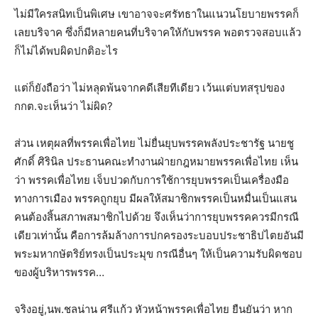
ไม่มีใครสนิทเป็นพิเศษ เขาอาจจะศรัทธาในแนวนโยบายพรรคก็
เลยบริจาค ซึ่งก็มีหลายคนที่บริจาคให้กับพรรค พอตรวจสอบแล้ว
ก็ไม่ได้พบผิดปกติอะไร
แต่ก็ยังถือว่า ไม่หลุดพ้นจากคดีเสียทีเดียว เว้นแต่บทสรุปของ
กกต.จะเห็นว่า ไม่ผิด?
ส่วน เหตุผลที่พรรคเพื่อไทย ไม่ยื่นยุบพรรคพลังประชารัฐ นายชู
ศักดิ์ ศิรินิล ประธานคณะทำงานฝ่ายกฎหมายพรรคเพื่อไทย เห็น
ว่า พรรคเพื่อไทย เจ็บปวดกับการใช้การยุบพรรคเป็นเครื่องมือ
ทางการเมือง พรรคถูกยุบ มีผลให้สมาชิกพรรคเป็นหมื่นเป็นแสน
คนต้องสิ้นสภาพสมาชิกไปด้วย จึงเห็นว่าการยุบพรรคควรมีกรณี
เดียวเท่านั้น คือการล้มล้างการปกครองระบอบประชาธิปไตยอันมี
พระมหากษัตริย์ทรงเป็นประมุข กรณีอื่นๆ ให้เป็นความรับผิดชอบ
ของผู้บริหารพรรค…
จริงอยู่,นพ.ชลน่าน ศรีแก้ว หัวหน้าพรรคเพื่อไทย ยืนยันว่า หาก