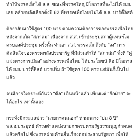
ทำให้พรรคเล็กได้ ส.ส. ขณะที่พรรคใหญ่มีโอกาสที่จะไม่ได้ ส.ส.
เลย คล้ายหลังเลือกตั้งปี 62 ที่พรรคเพื่อไทยไม่ได้ ส.ส. ปาร์ตี้ลิสต์
ต้องกลับมาใช้สูตร 100 หาร ตามความต้องการของพรรคเพื่อไทย
หลังจากเกิด “สภาล่ม” เนื่องจาก ส.ส. เข้าประชุมสภาผู้แทนฯไม่
ครบองค์ประชุม ครั้งนั้น ทำเอา ส.ส. พรรคเล็กถึงกับ “งง” การ
ตัดสินใจของพรรคพลังประชารัฐ ที่มีส่วนทำให้ “สภาล่ม” ทั้งที่ “คู่
แข่งทางการเมือง” อย่างพรรคเพื่อไทย ได้ประโยชน์ คือ มีโอกาส
ได้ ส.ส. ปาร์ตี้ลิสต์ บวกเพิ่ม ถ้าใช้สูตร 100 หาร แต่มันก็เป็นไป
แล้ว
จนมีการวิเคราะห์กันว่า “ดีล” เดินหน้าแล้ว เพียงแต่ “อีกฝ่าย” จะ
ได้อะไร เท่านั้นเอง
กระทั่งมีกระแสข่าว “นายกฯคนนอก” ท่ามกลาง “ปม 8 ปี”
พล.อ.ประยุทธ์ ดำรงตำแหน่งนายกฯครบตามรัฐธรรมนูญกำหนด
แล้วหรือไม่ ซึ่งพรรคฝ่ายค้านยื่นเรื่องต่อประธานรัฐสภา เพื่อให้