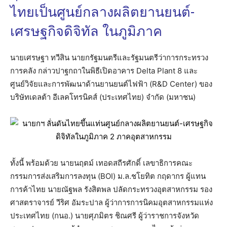
ไทยเป็นศูนย์กลางผลิตยานยนต์-
เศรษฐกิจดิจิทัล ในภูมิภาค
นายเศรษฐา ทวีสิน นายกรัฐมนตรีและรัฐมนตรีว่าการกระทรวง
การคลัง กล่าวปาฐกถาในพิธีเปิดอาคาร Delta Plant 8 และ
ศูนย์วิจัยและการพัฒนาด้านยานยนต์ไฟฟ้า (R&D Center) ของ
บริษัทเดลต้า อีเลคโทรนิคส์ (ประเทศไทย) จำกัด (มหาชน)
ทั้งนี้ พร้อมด้วย นายนฤตม์ เทอดสถีรศักดิ์ เลขาธิการคณะ
กรรมการส่งเสริมการลงทุน (BOI) ม.ล.ชโยทิต กฤดากร ผู้แทน
การค้าไทย นายณัฐพล รังสิตพล ปลัดกระทรวงอุตสาหกรรม รอง
ศาสตราจารย์ วีริศ อัมระปาล ผู้ว่าการการนิคมอุตสาหกรรมแห่ง
ประเทศไทย (กนอ.) นายศุภมิตร ชิณศรี ผู้ว่าราชการจังหวัด