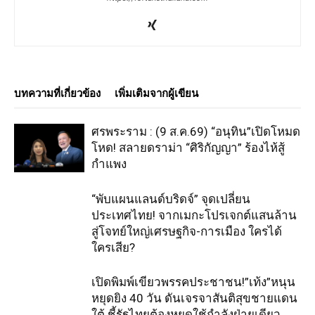
บทความที่เกี่ยวข้อง
เพิ่มเติมจากผู้เขียน
ศรพระราม : (9 ส.ค.69) “อนุทิน”เปิดโหมด
โหด! สลายดราม่า “ศิริกัญญา” ร้องไห้สู้
กำแพง
“พับแผนแลนด์บริดจ์” จุดเปลี่ยน
ประเทศไทย! จากเมกะโปรเจกต์แสนล้าน
สู่โจทย์ใหญ่เศรษฐกิจ-การเมือง ใครได้
ใครเสีย?
เปิดพิมพ์เขียวพรรคประชาชน!”เท้ง”หนุน
หยุดยิง 40 วัน ดันเจรจาสันติสุขชายแดน
ใต้ ชี้รัฐไทยต้องหยุดใช้กำลังฝ่ายเดียว