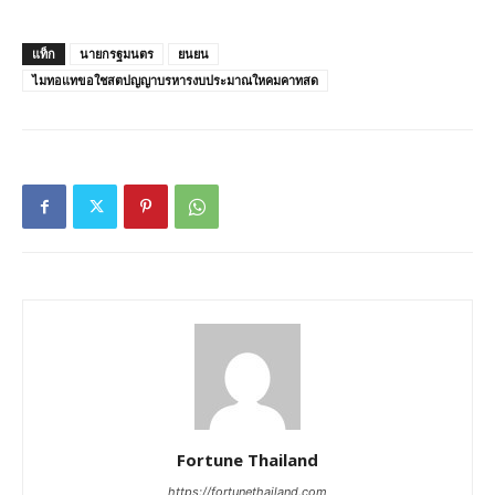
แท็ก
นายกรฐมนตร
ยนยน
ไมทอแทขอใชสตปญญาบรหารงบประมาณใหคมคาทสด
Fortune Thailand
https://fortunethailand.com