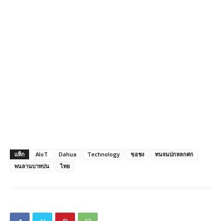
แท็ก
AIoT
Dahua
Technology
ขอชง
ทนจนปกหลกศก
พนลานบาทปน
ไทย