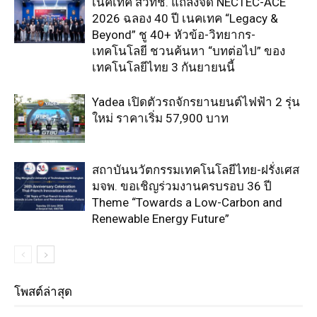
เนคเทค สวทช. แถลงจัด NECTEC-ACE
2026 ฉลอง 40 ปี เนคเทค “Legacy &
Beyond” ชู 40+ หัวข้อ-วิทยากร-
เทคโนโลยี ชวนค้นหา “บทต่อไป” ของ
เทคโนโลยีไทย 3 กันยายนนี้
Yadea เปิดตัวรถจักรยานยนต์ไฟฟ้า 2 รุ่น
ใหม่ ราคาเริ่ม 57,900 บาท
สถาบันนวัตกรรมเทคโนโลยีไทย-ฝรั่งเศส
มจพ. ขอเชิญร่วมงานครบรอบ 36 ปี
Theme “Towards a Low-Carbon and
Renewable Energy Future”
โพสต์ล่าสุด