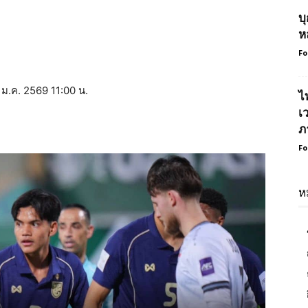
บ
ห
Fo
2 ม.ค. 2569 11:00 น.
ไ
เ
ภ
Fo
ห