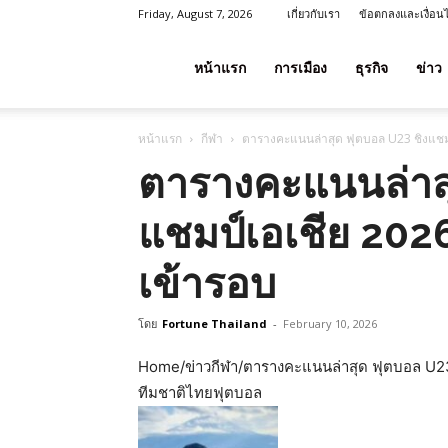
Friday, August 7, 2026
เกี่ยวกับเรา
ข้อตกลงและเงื่อน
โชค
หน้าแรก
การเมือง
ธุรกิจ
ข่าว
หน้าแรก
กีฬา
ตารางคะแนนล่าสุด ฟุตบอล U23 ชิงแชมป์
ลาภ
ตารางคะแนนล่าสุ
แชมป์เอเชีย 2026
ประเทศไทย
เข้ารอบ
โดย
Fortune Thailand
-
February 10, 2026
Home/ข่าวกีฬา/
ตารางคะแนนล่าสุด ฟุตบอล U23 
ทีมชาติไทยฟุตบอล