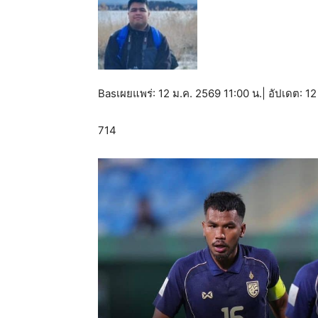
Bas
เผยแพร่: 12 ม.ค. 2569 11:00 น.
| อัปเดต: 1
714