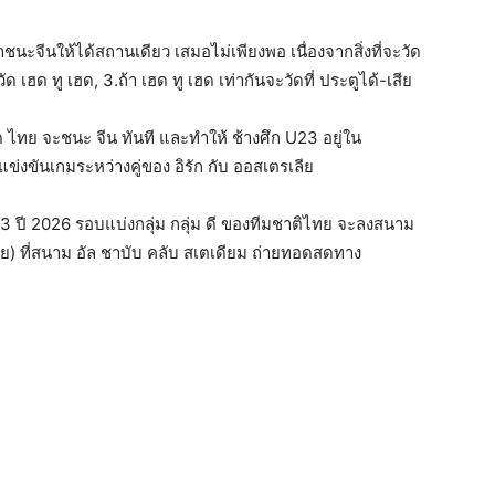
นะจีนให้ได้สถานเดียว เสมอไม่เพียงพอ เนื่องจากสิ่งที่จะวัด
 เฮด ทู เฮด, 3.ถ้า เฮด ทู เฮด เท่ากันจะวัดที่ ประตูได้-เสีย
ด ไทย จะชนะ จีน ทันที และทำให้ ช้างศึก U23 อยู่ใน
ข่งขันเกมระหว่างคู่ของ อิรัก กับ ออสเตรเลีย
23 ปี 2026 รอบแบ่งกลุ่ม กลุ่ม ดี ของทีมชาติไทย จะลงสนาม
) ที่สนาม อัล ชาบับ คลับ สเตเดียม ถ่ายทอดสดทาง