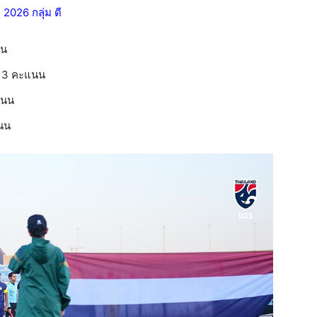
2026 กลุ่ม ดี
นน
มี 3 คะแนน
แนน
แนน