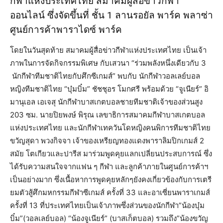
กีฬาแห่งประเทศไทย สมาคมผู้สื่อข่าวกีฬา
ออนไลน์ ซึ่งจัดขึ้นที่ ชั้น 1 ลานรอยัล พาร์ค พลาซ่า
ศูนย์การค้าพาราไดซ์ พาร์ค
โดยในวันสุดท้าย สมาคมผู้สื่อข่าวกีฬาแห่งประเทศไทย เป็นเจ้า
ภาพในการจัดกิจกรรมพิเศษ กับเสวนา “ร่วมพลังหนึ่งเดียวกับ 3
นักกีฬาทีมชาติไทยกับศึกซีเกมส์” พบกับ นักกีฬาวอลเลย์บอล
หญิงทีมชาติไทย “บุ๋มบิ๋ม” ชัชชุอร โมกศรี พร้อมด้วย “จูเนียร์” อิ
มานุเอล เอเจสุ นักกีฬาบาสเกตบอลชายทีมชาติเจ้าของส่วนสูง
203 ซม. นายปิยพงษ์ พิรุณ เลขาธิการสมาคมกีฬาบาสเกตบอล
แห่งประเทศไทย และนักกีฬาเทควันโดหญิงคนพิการทีมชาติไทย
ขวัญสุดา พวงกิจจา เจ้าของเหรียญทองแดงพาราลิมปิกเกมส์ 2
สมัย โตเกียวและปารีส มาร่วมพูดคุยแลกเปลี่ยนประสบการณ์ ซึ่ง
ได้รับความสนใจจากแฟน ๆ กีฬา และลูกค้าภายในศูนย์การค้าฯ
เป็นอย่างมาก ซึ่งเนื้อหาการพูดคุยหลักๆยังคงเกี่ยวข้องกับการเตรี
ยมตัวสู้ศึกมหกรรมกีฬาซีเกมส์ ครั้งที่ 33 และอาเซี่ยนพาราเกมส์
ครั้งที่ 13 ที่ประเทศไทยเป็นเจ้าภาพซึ่งส่วนของนักกีฬา”น้องบุ๋ม
บิ๋ม”(วอลเลย์บอล) “น้องจูเนียร์” (บาสเก็ตบอล) รวมถึง”น้องขวัญ