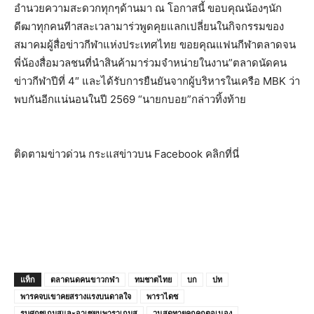
อำนวยความสะดวกทุกๆด้านมา ณ โอกาสนี้ ขอบคุณน้องๆนัก
ดีฒาทุกคนทีาสละเวลามาร่วพูดคุยแลกเปลี่ยนในกิจกรรมของ
สมาคมผู้สื่อข่าวกีฬาแห่งประเทศไทย ขอยคุณแฟนกีฬาตลาดจน
พี่น้องสื่อมวลชนที่นำสินค้ามาร่วมจำหน่ายในงาน”ตลาดนัดคน
ข่าวกีฬาปีที่ 4″ และได้รับการยืนยันจากผู้บริหารในเครือ MBK ว่า
พบกันอีกแน่นอนในปี 2569 “นายกบอย”กล่าวทิ้งท้าย
ติดตามข่าวด่วน กระแสข่าวบน Facebook คลิกที่นี่
แท็ก
ตลาดนดคนขาวกฬา
ทมชาตไทย
บก
ปท
พารคจบเขาคยสรางแรงบนดาลใจ
พาราไดซ
รบศกซเกมสและอาเซยนพาราเกมส
วนสดทายคกคกตอเนอง