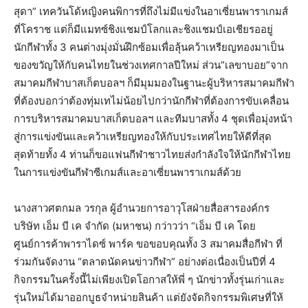
สุดา” เทควันโด้หญิงคนพิการที่ถึงไม่มีแข่งในอาเซี่ยนพาราเกมส์
ที่โคราช แต่ก็มีแมทซ์ชิงแชมป์โลกและชิงแชมป์เอเชียรออยู่
นักกีฬาทั้ง 3 คนต่างมุ่งมั่นฝึกซ้อมเพื่อลุ้นคว้าเหรียญทองมาเป็น
ของขวัญให้กับคนไทยในช่วงเทศกาลปีใหม่ ส่วน”เลขาบอย”จาก
สมาคมกีฬาบาสเก็ตบอลฯ ก็มีมุมมองในฐานะผู้บริหารสมาคมกีฬา
ที่ต้องบอกว่าต้องทุ่มเทไม่น้อยไปกว่านักกีฬาที่ต้องการขับเคลื่อน
การบริหารสมาคมบาสเก็ตบอลฯ และทีมบาสทั้ง 4 ชุดเพื่อมุ่งหน้า
สู่การแข่งขันและคว้าเหรียญทองให้กับประเทศไทยให้ดีที่สุด
สุดท้ายทั้ง 4 ท่านก็ขอแฟนกีฬาชาวไทยส่งกำลังใจให้นักกีฬาไทย
ในการแข่งขันกีฬาซีเกมส์และอาเซี่ยนพาราเกมส์ด้วย
นางสาวศตกมล วรกุล ผู้อำนวยการอาวุโสฝ่ายสื่อสารองค์กร
บริษัท เอ็ม บี เค จำกัด (มหาชน) กว่าวว่า “เอ็ม บี เค โดย
ศูนย์การค้าพาราไดซ์ พาร์ค ขอขอบคุณทั้ง 3 สมาคมสื่อกีฬา ที่
ร่วมกันจัดงาน “ตลาดนัดคนข่าวกีฬา” อย่างต่อเนื่องเป็นปีที่ 4
กิจกรรมในครั้งนี้ไม่เพียงเปิดโอกาสให้พี่ ๆ นักข่าวทั้งรุ่นเก่าและ
รุ่นใหม่ได้มาออกบูธจำหน่ายสินค้า แต่ยังจัดกิจกรรมพิเศษที่ให้