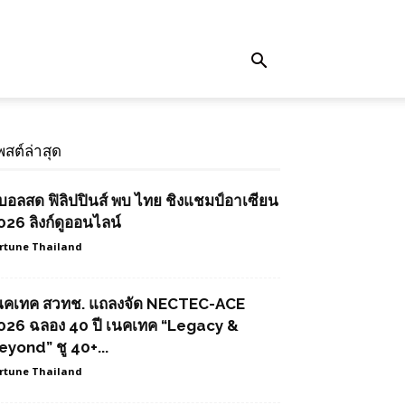
พสต์ล่าสุด
ูบอลสด ฟิลิปปินส์ พบ ไทย ชิงแชมป์อาเซียน
026 ลิงก์ดูออนไลน์
rtune Thailand
นคเทค สวทช. แถลงจัด NECTEC-ACE
026 ฉลอง 40 ปี เนคเทค “Legacy &
eyond” ชู 40+...
rtune Thailand