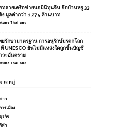
ุกทลายเครือข่ายนอมินีทุนจีน ยึดบ้านหรู 33
ลัง มูลค่ากว่า 1,275 ล้านบาท
rtune Thailand
ทยรักษามาตรฐาน การอนุรักษ์มรดกโลก
วที UNESCO ยันไม่มีแหล่งใดถูกขึ้นบัญชี
าวะอันตราย
rtune Thailand
มวดหมู่
ข่าว
การเมือง
ธุรกิจ
กีฬา