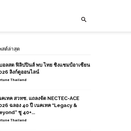
พสต์ล่าสุด
ูบอลสด ฟิลิปปินส์ พบ ไทย ชิงแชมป์อาเซียน
026 ลิงก์ดูออนไลน์
rtune Thailand
นคเทค สวทช. แถลงจัด NECTEC-ACE
026 ฉลอง 40 ปี เนคเทค “Legacy &
eyond” ชู 40+...
rtune Thailand