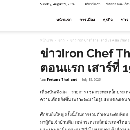
Sunday, August 9, 2026
เกี่ยวกับเรา
ข้อตกลงและเงื่อ
โชค
หน้าแรก
การเมือง
ธุรกิจ
ข่าว
หน้าแรก
ข่าว
ข่าวIron Chef Thailand vs Asia เริ่มตอน
ลาภ
ข่าวIron Chef Tha
ตอนแรก เสาร์ที่ 1
ประเทศไทย
โดย
Fortune Thailand
-
July 15, 2025
เที่ยงบันเทิงสด – รายการ เชฟกระทะเหล็กประเทศไท
ความเดือดยิ่งขึ้น เพราะจะมาในรูปแบบของเชฟ
ศึกอันยิ่งใหญ่ครั้งนี้เป็นการรวมตัวเชฟระดับท็อป 
มาสู้กับเจ้าบ้านทีม เชฟกระทะเหล็กประเทศไทย 
และ เชฟอาร์ แต่ละคนฝีมือไม่ธรรมดา ซึ่งมีกา