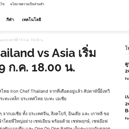
นไข
นโยบายความเป็นส่วนตัว
กีฬา
เทคโนโลยี
แรก เสาร์ที่ 19 ก.ค. 18.00 น.
โ
iland vs Asia เริ่ม
9 ก.ค. 18.00 น.
ด
2
Fo
ย Iron Chef Thailand จากที่เดือดอยู่แล้ว สัปดาห์นี้ยิ่งทวี
เ
กระทะเหล็ก ประเทศไทย ปะทะ เอเชีย
2
B
ๆ จากเอเชีย ทั้ง ประเทศจีน, สิงคโปร์, อินเดีย และ เกาหลี ขอ
Fo
นำโดยพี่ใหญ่อย่าง เชฟเอียน พร้อมด้วย เชฟพฤกษ์, เชฟอ๊อฟ
รแข่งขันแบบทีม และ One On One Battle เก็บคะแนนกันตลอด