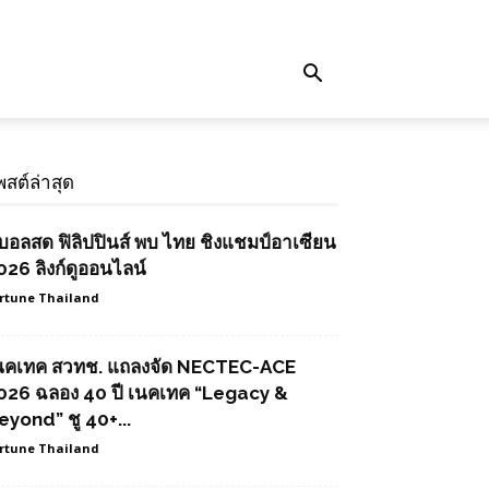
พสต์ล่าสุด
ูบอลสด ฟิลิปปินส์ พบ ไทย ชิงแชมป์อาเซียน
026 ลิงก์ดูออนไลน์
rtune Thailand
นคเทค สวทช. แถลงจัด NECTEC-ACE
026 ฉลอง 40 ปี เนคเทค “Legacy &
eyond” ชู 40+...
rtune Thailand