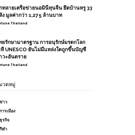
ุกทลายเครือข่ายนอมินีทุนจีน ยึดบ้านหรู 33
ลัง มูลค่ากว่า 1,275 ล้านบาท
rtune Thailand
ทยรักษามาตรฐาน การอนุรักษ์มรดกโลก
วที UNESCO ยันไม่มีแหล่งใดถูกขึ้นบัญชี
าวะอันตราย
rtune Thailand
มวดหมู่
ข่าว
การเมือง
ธุรกิจ
กีฬา