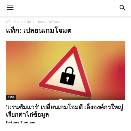
หน้าแรก
แท็ก
เปลยนเกมโจมต
แท็ก: เปลยนเกมโจมต
ธุรกิจ
‘แรนซัมแวร์’ เปลี่ยนเกมโจมตี เล็งองค์กรใหญ่
เรียกค่าไถ่ข้อมูล
Fortune Thailand