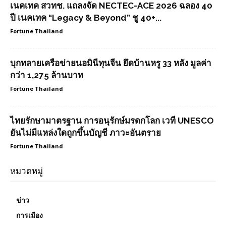
เนคเทค สวทช. แถลงจัด NECTEC-ACE 2026 ฉลอง 40
ปี เนคเทค “Legacy & Beyond” ชู 40+...
Fortune Thailand
บุกทลายเครือข่ายนอมินีทุนจีน ยึดบ้านหรู 33 หลัง มูลค่า
กว่า 1,275 ล้านบาท
Fortune Thailand
ไทยรักษามาตรฐาน การอนุรักษ์มรดกโลก เวที UNESCO
ยันไม่มีแหล่งใดถูกขึ้นบัญชี ภาวะอันตราย
Fortune Thailand
หมวดหมู่
ข่าว
การเมือง