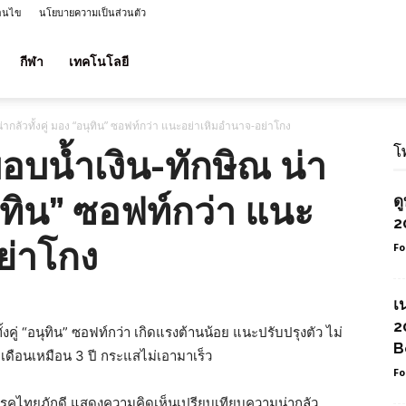
่อนไข
นโยบายความเป็นส่วนตัว
กีฬา
เทคโนโลยี
น่ากลัวทั้งคู่ มอง “อนุทิน” ซอฟท์กว่า แนะอย่าเหิมอำนาจ-อย่าโกง
โ
อบน้ำเงิน-ทักษิณ น่า
อนุทิน” ซอฟท์กว่า แนะ
ด
2
ย่าโกง
Fo
เ
2
งคู่ “อนุทิน” ซอฟท์กว่า เกิดแรงต้านน้อย แนะปรับปรุงตัว ไม่
B
 เดือนเหมือน 3 ปี กระแสไม่เอามาเร็ว
Fo
าพรรคไทยภักดี แสดงความคิดเห็นเปรียบเทียบความน่ากลัว