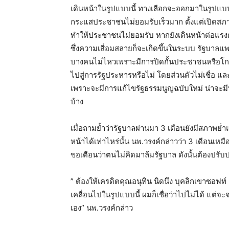
เดินหน้าในรูปแบบนี้ ทางเลือกจะออกมาในรูปแบบท
กระแสประชาชนไม่ยอมรับเร็วมาก ตั้งแต่เปิดสภา
ทำให้ประชาชนไม่ยอมรับ หากยังเดินหน้าต่อแรง
ซึ่งความเสื่อมสลายก็จะเกิดขึ้นในระบบ รัฐบา
บางคนไม่ไหวเพราะมีการปิดกั้นประชาชนหรือโกง
ไปสู่การรัฐประหารหรือไม่ โดยส่วนตัวไม่เชื่อ
เพราะจะมีการแก้ไขรัฐธรรมนูญฉบับใหม่ น่าจะมี
บ้าง
เมื่อถามย้ำว่ารัฐบาลผ่านมา 3 เดือนยังมีสภาพย
หน้าได้เท่าไหร่นั้น นพ.วรงค์กล่าวว่า 3 เดือนเห
ขอเตือนว่าตนไม่คิดมาล้มรัฐบาล ดังนั้นต้องปรับปรุ
” ต้องให้เครดิตคุณอนุทิน นิดนึง บุคลิกเขาซอฟท
เคลื่อนไปในรูปแบบนี้ ผมก็เชื่อว่าไปไม่ได้ แต่จะ
เอง” นพ.วรงค์กล่าว