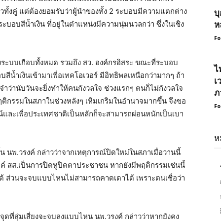
ทั้งคู่ แต่ต้องยอมรับว่าผู้นำของทั้ง 2 ระบอบมีความแตกต่าง
บ
บอบสีน้ำเงิน ที่อยู่ในตำแหน่งมีความนุ่มนวลกว่า ซึ่งในเชิง
ห
Fo
องระบบเกือบทั้งหมด รวมถึง สว. องค์กรอิสระ ขณะที่ระบอบ
ไ
น้ำเงินเข้ามาเพื่อเทคโอเวอร์ มีอิทธิพลเหนือกว่ามากๆ ถ้า
เ
ำว่านับวันจะยิ่งทำให้คนกังวลใจ ช่วงแรกๆ ตนก็ไม่กังวลใจ
ภ
พฤติกรรมในสภาในช่วงหลังๆ เหิมเกริมในอำนาจมากขึ้น จึงขอ
Fo
น์และเพื่อประเทศชาติเป็นหลักก็จะสามารถผ่อนหนักเป็นเบา
ห
น นพ.วรงค์ กล่าวว่าจากเหตุการณ์ปิดใหม่ในสภาเมื่อวานนี้
สส.เป็นการปิดหูปิดตาประชาชน หากยังมีพฤติกรรมเช่นนี้
่ได้ ส่วนจะจบแบบไหนไม่สามารถคาดเดาได้ เพราะตนเชื่อว่า
จุดที่สุ่มเสี่ยงจะจบลงแบบไหน นพ.วรงค์ กล่าวว่าหากยังคง