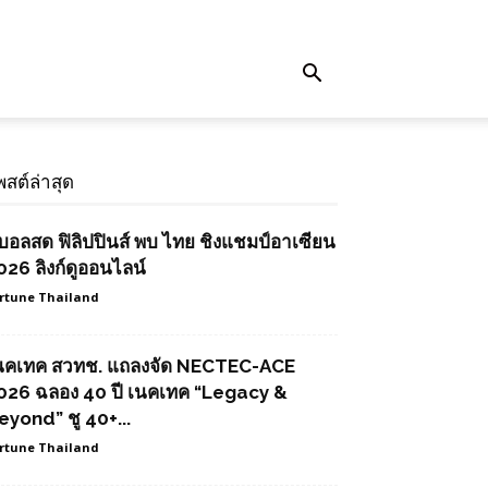
พสต์ล่าสุด
ูบอลสด ฟิลิปปินส์ พบ ไทย ชิงแชมป์อาเซียน
026 ลิงก์ดูออนไลน์
rtune Thailand
นคเทค สวทช. แถลงจัด NECTEC-ACE
026 ฉลอง 40 ปี เนคเทค “Legacy &
eyond” ชู 40+...
rtune Thailand