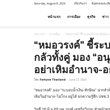
Saturday, August 8, 2026
เกี่ยวกับเรา
ข้อตกลงและเงื
โชค
หน้าแรก
การเมือง
ธุรกิจ
ข่าว
หน้าแรก
การเมือง
“หมอวรงค์” ชี้ระบอบน้ำเงิน-ทักษิณ 
ลาภ
“หมอวรงค์” ชี้ระบ
กลัวทั้งคู่ มอง “
ประเทศไทย
อย่าเหิมอำนาจ-อ
โดย
Fortune Thailand
-
June 27, 2026
“หมอวรงค์” มอง “ระบอบน้ำเงิน-ทักษิณ” น่ากลัวทั้
เหิมในอำนาจ-ไม่โกง อยู่ได้ ยกความรู้สึก ปชช.3
วันที่ 26 มิ.ย.69 นพ.วรงค์ เดชกิจวิกรม หัวหน้