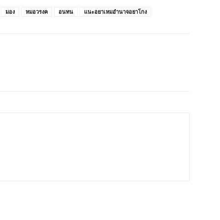
มอง
หมอวรงค
อนทน
แนะอยาเหมอำนาจอยาโกง