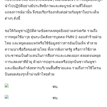
นำไปปฏิบัติอย่างมีประสิทธิภาพและสมบูรณ์ ตามที่ได้ออก
แถลงการณ์มานั้น จึงขอเรียกร้องกลับต่อฝ่ายกัมพูชาในประเด็น
ต่างๆ ดังนี้
ขอให้กัมพูชาปฏิบัติตามข้อตกลงหยุดยิงอย่างเคร่งครัด รวมถึง
การหยุดใช้อาวุธ ทุ่นระเบิดสังหารบุคคล PMN-2 ลอบทำร้ายฝ่าย
ไทย และหยุดเผยแพร่หรือใช้ข้อมูลข่าวสารอันเป็นเท็จ ทำลาย
ความน่าเชื่อถือของฝ่ายไทย ทั้งจากฝั่งภาครัฐ หรือการใช้ภาค
ประชาชนเป็นตัวแทนในการสื่อสารและแสดงออก ตลอดจนหยุด
การแสดงท่าทียั่วยุ ด้วยการปลุกระดมหรือปลุกปั่นชาวกัมพูชา
และเพิ่มเติมกำลังทหารบริเวณพื้นที่ชายแดน รวมถึงการใช้โดรน
บินสอดส่องรุกล้ำน่านฟ้าไทยด้วย