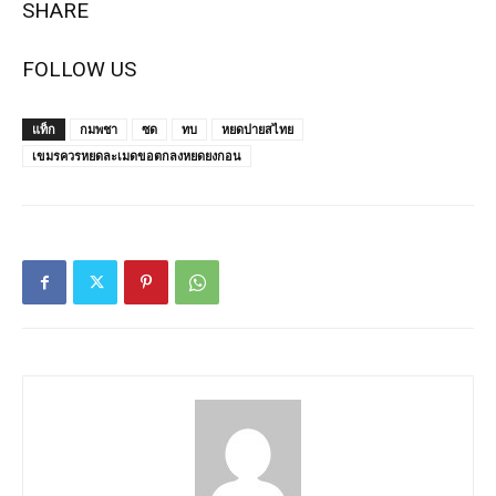
SHARE
FOLLOW US
แท็ก
กมพชา
ซด
ทบ
หยดปายสไทย
เขมรควรหยดละเมดขอตกลงหยดยงกอน